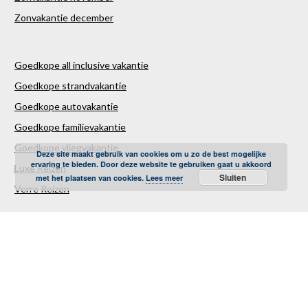
Zonvakantie december
Goedkope all inclusive vakantie
Goedkope strandvakantie
Goedkope autovakantie
Goedkope familievakantie
Goedkope vliegvakantie
Deze site maakt gebruik van cookies om u zo de best mogelijke
ervaring te bieden. Door deze website te gebruiken gaat u akkoord
Luxe Reizen
Sluiten
met het plaatsen van cookies.
Lees meer
Verre Reizen
Last minute vakantie
Last minutes januari
Last minutes februari
Last minutes maart