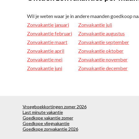
Wil je weten waar je in andere maanden goedkoop naar
Zonvakantie januari
Zonvakantie juli
Zonvakantie februari
Zonvakantie augustus
Zonvakantie maart
Zonvakantie september
Zonvakantie april
Zonvakantie oktober
Zonvakantie mei
Zonvakantie november
Zonvakantie juni
Zonvakantie december
Vroegboekkortingen zomer 2026
Last minute vakantie
Goedkope vakantie zomer
Goedkope vliegvakantie
Goedkope zonvakantie 2026