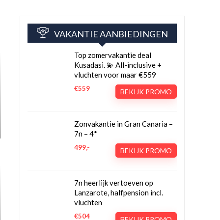
VAKANTIE AANBIEDINGEN
Top zomervakantie deal
Kusadasi. 💫 All-inclusive +
vluchten voor maar €559
€559
BEKIJK PROMO
Zonvakantie in Gran Canaria –
7n – 4*
499,-
BEKIJK PROMO
7n heerlijk vertoeven op
Lanzarote, halfpension incl.
vluchten
€504
BEKIJK PROMO