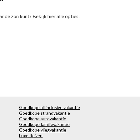
 de zon kunt? Bekijk hier alle opties:
Goedkope all inclusive vakantie
Goedkope strandvakantie
Goedkope autovakantie
Goedkope familievakantie
Goedkope vliegvakantie
Luxe Reizen