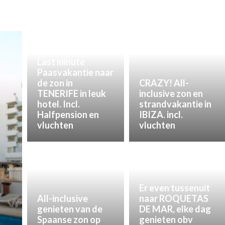
Last minute
Paasvakantie naar
de zon in
CRAZY! All-
TENERIFE in leuk
inclusive zon en
hotel. Incl.
strandvakantie in
Halfpension en
IBIZA. incl.
vluchten
vluchten
Er even tussenuit
All-inclusive
naar ROQUETAS
genieten van de
DE MAR, elke dag
Spaanse zon op
genieten obv