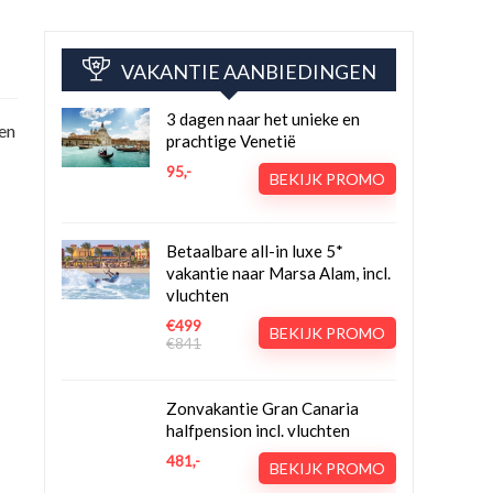
VAKANTIE AANBIEDINGEN
3 dagen naar het unieke en
ren
prachtige Venetië
95,-
BEKIJK PROMO
Betaalbare all-in luxe 5*
vakantie naar Marsa Alam, incl.
vluchten
€499
BEKIJK PROMO
€841
Zonvakantie Gran Canaria
halfpension incl. vluchten
481,-
BEKIJK PROMO