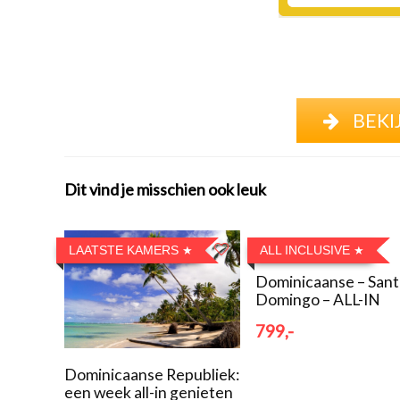
BEKI
Dit vind je misschien ook leuk
LAATSTE KAMERS
ALL INCLUSIVE
Dominicaanse – Sant
Domingo – ALL-IN
799,-
Dominicaanse Republiek:
een week all-in genieten