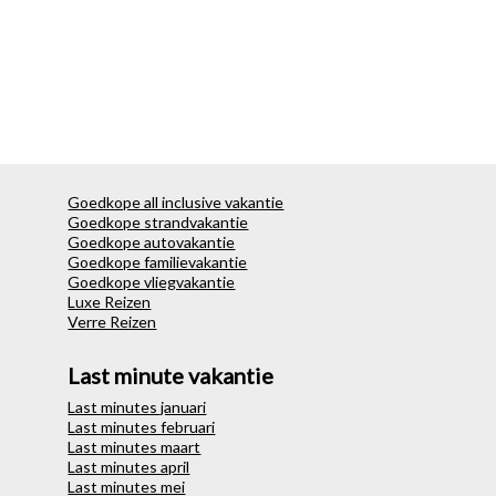
Goedkope all inclusive vakantie
Goedkope strandvakantie
Goedkope autovakantie
Goedkope familievakantie
Goedkope vliegvakantie
Luxe Reizen
Verre Reizen
Last minute vakantie
Last minutes januari
Last minutes februari
Last minutes maart
Last minutes april
Last minutes mei