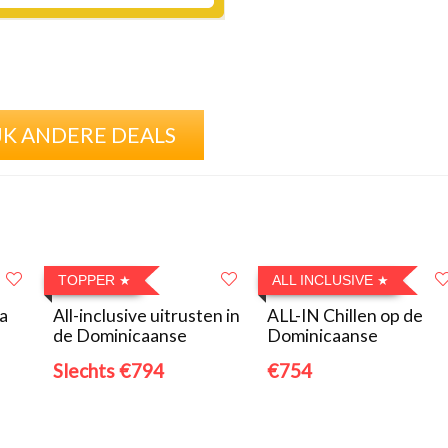
JK ANDERE DEALS
TOPPER
ALL INCLUSIVE
a
All-inclusive uitrusten in
ALL-IN Chillen op de
de Dominicaanse
Dominicaanse
Slechts €794
€754