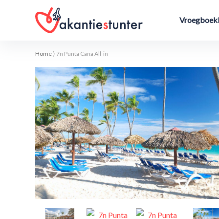
Vroegboekk
Home
⟩
7n Punta Cana All-in