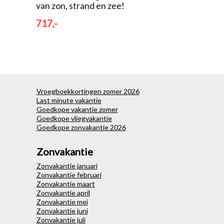
van zon, strand en zee!
717,-
Vroegboekkortingen zomer 2026
Last minute vakantie
Goedkope vakantie zomer
Goedkope vliegvakantie
Goedkope zonvakantie 2026
Zonvakantie
Zonvakantie januari
Zonvakantie februari
Zonvakantie maart
Zonvakantie april
Zonvakantie mei
Zonvakantie juni
Zonvakantie juli