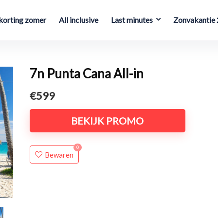
orting zomer
All inclusive
Last minutes
Zonvakantie
7n Punta Cana All-in
€599
BEKIJK PROMO
0
Bewaren