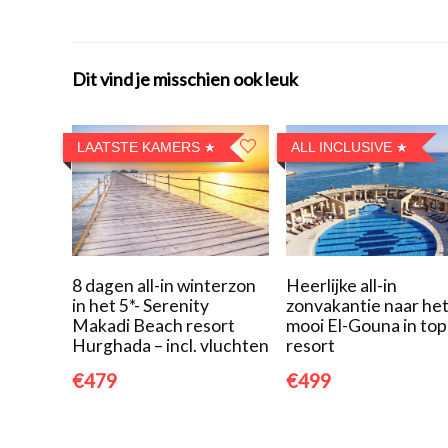
Dit vind je misschien ook leuk
LAATSTE KAMERS
ALL INCLUSIVE
8 dagen all-in winterzon
Heerlijke all-in
in het 5*- Serenity
zonvakantie naar he
Makadi Beach resort
mooi El-Gouna in top
Hurghada – incl. vluchten
resort
€479
€499