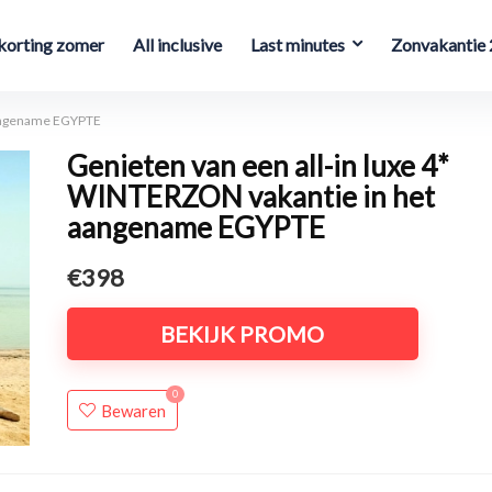
orting zomer
All inclusive
Last minutes
Zonvakantie
 aangename EGYPTE
Genieten van een all-in luxe 4*
WINTERZON vakantie in het
aangename EGYPTE
€398
BEKIJK PROMO
0
Bewaren