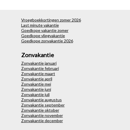
Vroegboekkortingen zomer 2026
Last minute vakantie
Goedkope vakantie zomer
Goedkope vliegvakantie
Goedkope zonvakantie 2026
Zonvakantie
Zonvakantie januari
Zonvakantie februari
Zonvakantie maart
Zonvakantie april
Zonvakantie mei
Zonvakantie juni
Zonvakantie juli
Zonvakantie augustus
Zonvakantie september
Zonvakantie oktober
Zonvakantie november
Zonvakantie december