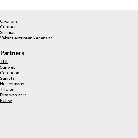
Over ons
Contact
Sitemap
Vakantiestunter Nederland
Partners
TUI
Sunweb
Corendon
Sunjets
Neckermann
Trivago
Eliza was here
Bebsy