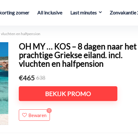
orting zomer
All inclusive
Last minutes
Zonvakantie
. vluchten en halfpension
OH MY … KOS – 8 dagen naar het
prachtige Griekse eiland. incl.
vluchten en halfpension
€465
638
BEKIJK PROMO
0
Bewaren