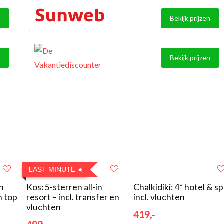
n
Bekijk prijzen
n
Bekijk prijzen
LAST MINUTE
in
Kos: 5-sterren all-in
Chalkidiki: 4* hotel & s
n top
resort – incl. transfer en
incl. vluchten
vluchten
419,-