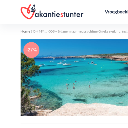
Vroegboekk
Home
⟩
OH MY … KOS – 8 dagen naar het prachtige Griekse eiland. incl
-27%