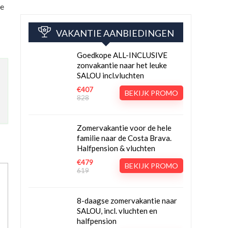
je
VAKANTIE AANBIEDINGEN
Goedkope ALL-INCLUSIVE
zonvakantie naar het leuke
SALOU incl.vluchten
€407
BEKIJK PROMO
828
Zomervakantie voor de hele
familie naar de Costa Brava.
Halfpension & vluchten
€479
BEKIJK PROMO
619
8-daagse zomervakantie naar
SALOU, incl. vluchten en
halfpension