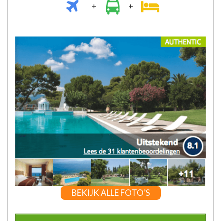
+
+
BEKIJK ALLE FOTO’S