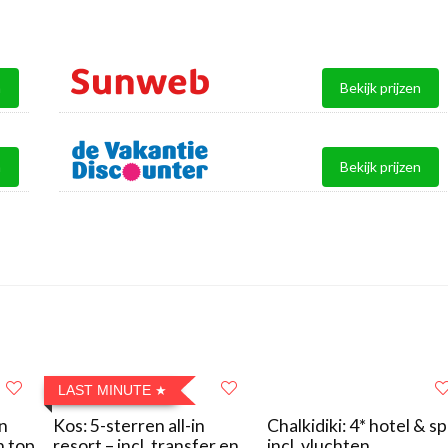
n
Bekijk prijzen
n
Bekijk prijzen
LAST MINUTE
in
Kos: 5-sterren all-in
Chalkidiki: 4* hotel & s
n top
resort – incl. transfer en
incl. vluchten