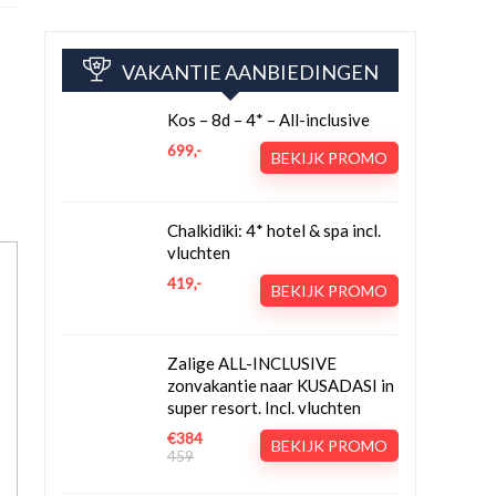
VAKANTIE AANBIEDINGEN
Kos – 8d – 4* – All-inclusive
699,-
BEKIJK PROMO
Chalkidiki: 4* hotel & spa incl.
vluchten
419,-
BEKIJK PROMO
Zalige ALL-INCLUSIVE
zonvakantie naar KUSADASI in
super resort. Incl. vluchten
€384
BEKIJK PROMO
459