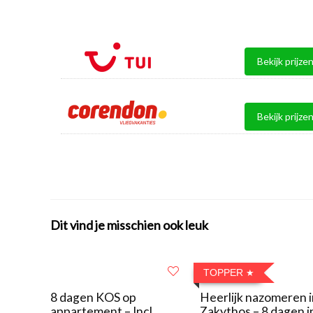
Bekijk prijze
Bekijk prijze
Dit vind je misschien ook leuk
TOPPER
8 dagen KOS op
Heerlijk nazomeren 
appartement – Incl.
Zakythos – 8 dagen i