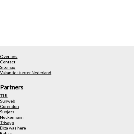
Over ons
Contact
Sitemap
Vakantiestunter Nederland
Partners
TUI
Sunweb
Corendon
Sunjets
Neckermann
Trivago
Eliza was here
Bebsy