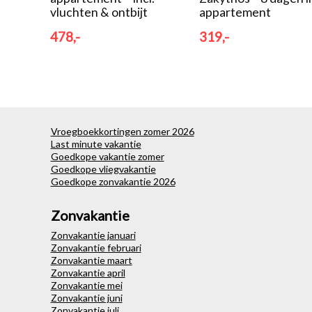
vluchten & ontbijt
appartement
478,-
319,-
Vroegboekkortingen zomer 2026
Last minute vakantie
Goedkope vakantie zomer
Goedkope vliegvakantie
Goedkope zonvakantie 2026
Zonvakantie
Zonvakantie januari
Zonvakantie februari
Zonvakantie maart
Zonvakantie april
Zonvakantie mei
Zonvakantie juni
Zonvakantie juli