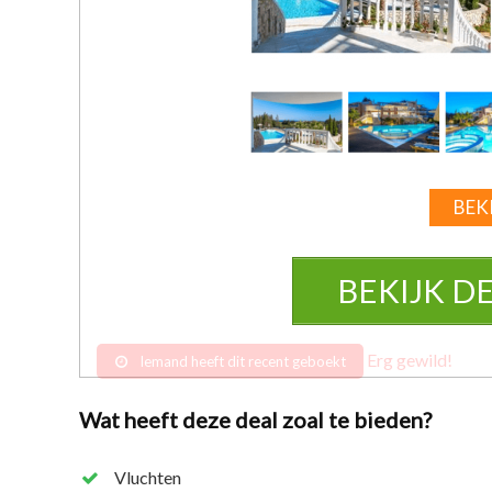
BEKI
BEKIJK D
Erg gewild!
Iemand heeft dit recent geboekt
Wat heeft deze deal zoal te bieden?
Vluchten