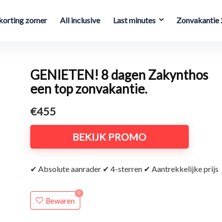
orting zomer
All inclusive
Last minutes
Zonvakantie
GENIETEN! 8 dagen Zakynthos
een top zonvakantie.
€455
BEKIJK PROMO
✔ Absolute aanrader ✔ 4-sterren ✔ Aantrekkelijke prijs
0
Bewaren