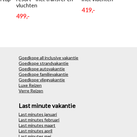
vluchten
419,-
499,-
Goedkope all inclusive vakantie
Goedkope strandvakantie
Goedkope autovakantie
Goedkope familievakantie
Goedkope vliegvakantie
Luxe Reizen
Verre Reizen
Last minute vakantie
Last minutes januari
Last minutes februari
Last minutes maart
Last minutes april
Last minutes mei