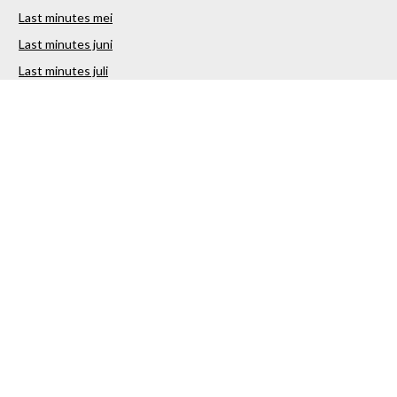
Last minutes mei
Last minutes juni
Last minutes juli
Last minutes augustus
Last minutes september
Last minutes oktober
Last minutes november
Last minutes december
Over ons
Contact
Sitemap
Vakantiestunter Nederland