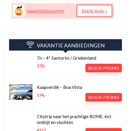
Vakantiediscounter
Bekijk deals »
VAKANTIE AANBIEDINGEN
7n – 4* Santorini / Griekenland
379,-
BEKIJK PROMO
Kaapverdië – Boa Vista
574,-
BEKIJK PROMO
Citytrip naar het prachtige ROME. incl
ontbijt en vluchten
€115