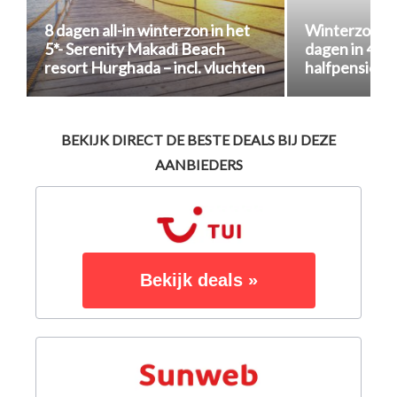
8 dagen all-in winterzon in het
Winterzonnen
5*- Serenity Makadi Beach
dagen in 4*-ho
resort Hurghada – incl. vluchten
halfpension 
BEKIJK DIRECT DE BESTE DEALS BIJ DEZE
AANBIEDERS
Bekijk deals »