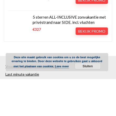
BEKIJK PROMO
5 sterren ALL-INCLUSIVE zonvakantie met
privéstrand naar SIDE. incl. vluchten
€327
BEKIJK PROMO
Deze site maakt gebruik van cookies om u zo de best mogelijke
ervaring te bieden. Door deze website te gebruiken gaat u akkoord
Sluiten
met het plaatsen van cookies.
Lees meer
Vroegboekkortingen zomer 2026
Last minute vakantie
Goedkope vakantie zomer
Goedkope vliegvakantie
Goedkope zonvakantie 2026
Zonvakantie