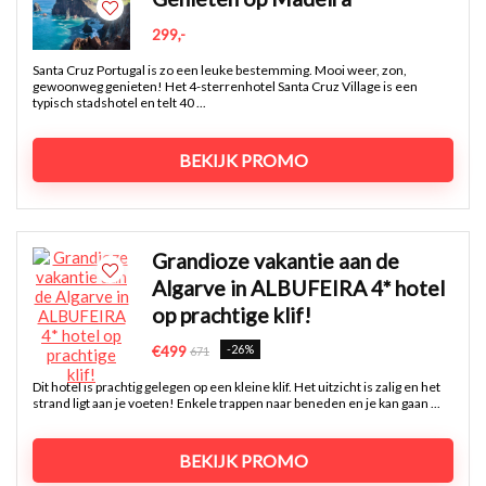
299,-
Santa Cruz Portugal is zo een leuke bestemming. Mooi weer, zon,
gewoonweg genieten! Het 4-sterrenhotel Santa Cruz Village is een
typisch stadshotel en telt 40 ...
BEKIJK PROMO
Grandioze vakantie aan de
Algarve in ALBUFEIRA 4* hotel
op prachtige klif!
-26%
€499
671
Dit hotel is prachtig gelegen op een kleine klif. Het uitzicht is zalig en het
strand ligt aan je voeten! Enkele trappen naar beneden en je kan gaan ...
BEKIJK PROMO