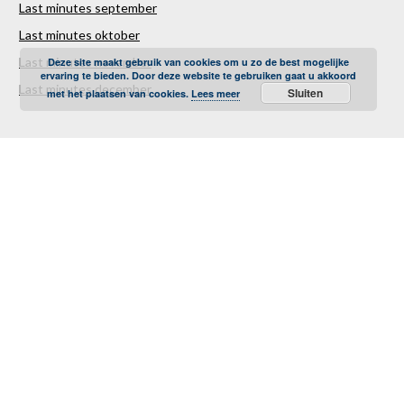
Last minutes september
Last minutes oktober
Last minutes november
Deze site maakt gebruik van cookies om u zo de best mogelijke
ervaring te bieden. Door deze website te gebruiken gaat u akkoord
Last minutes december
Sluiten
met het plaatsen van cookies.
Lees meer
Over ons
Contact
Sitemap
Vakantiestunter Nederland
Partners
TUI
Sunweb
Corendon