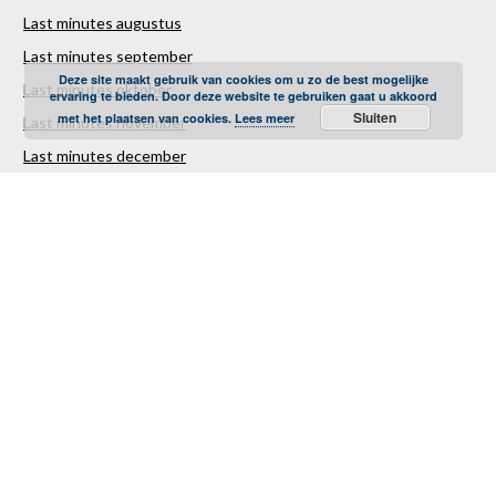
Last minutes augustus
Last minutes september
Deze site maakt gebruik van cookies om u zo de best mogelijke
Last minutes oktober
ervaring te bieden. Door deze website te gebruiken gaat u akkoord
Sluiten
met het plaatsen van cookies.
Lees meer
Last minutes november
Last minutes december
Over ons
Contact
Sitemap
Vakantiestunter Nederland
Partners
TUI
Sunweb