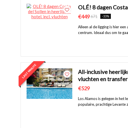
OLÉ! 8 dagen Costa de
€449
671
-33%
Alleen al de ligging is hier ee
centrum. Ideaal dus om te gaa
LAST MINUTE
All-inclusive heerlij
vluchten en transfer
€529
Los Alamos is gelegen in het
populaire, prachtige Levante z