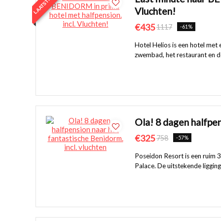
Vluchten!
€435
1117
-61%
Hotel Helios is een hotel met 
zwembad, het restaurant en de 
Ola! 8 dagen halfpen
€325
758
-57%
Poseidon Resort is een ruim 
Palace. De uitstekende ligging,