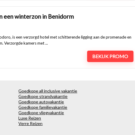
n een winterzon in Benidorm
doro, is een verzorgd hotel met schitterende ligging aan de promenade en
m. Verzorgde kamers met ...
BEKIJK PROMO
Goedkope all inclusive vakantie
Goedkope strandvakantie
Goedkope autovakantie
Goedkope familievakantie
Goedkope vliegvakantie
Luxe Reizen
Verre Reizen