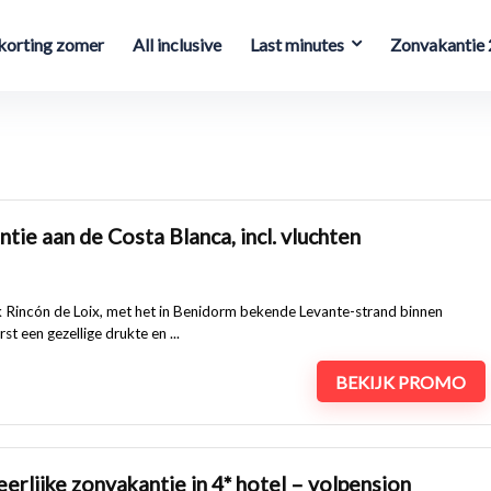
orting zomer
All inclusive
Last minutes
Zonvakantie
ntie aan de Costa Blanca, incl. vluchten
wijk Rincón de Loix, met het in Benidorm bekende Levante-strand binnen
st een gezellige drukte en ...
BEKIJK PROMO
rlijke zonvakantie in 4* hotel – volpension