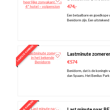
474,-
Een betaalbare en goedkope wi
Benidorm zijn. Een uitstekend h
LAATSTE KAMERS
Lastminute zomeren
€574
Benidorm, dat is de koningin 
dan Spaans. Het Benilux Park i
LAATSTE KAMERS
Last minute naar BE