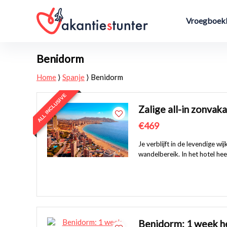
Vroegboekk
Benidorm
Home
⟩
Spanje
⟩
Benidorm
ALL INCLUSIVE
Zalige all-in zonvaka
€469
Je verblijft in de levendige 
wandelbereik. In het hotel heer
Benidorm: 1 week hee