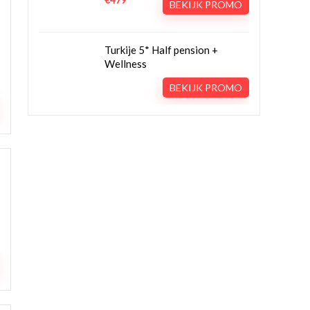
€479
BEKIJK PROMO
Turkije 5* Half pension +
Wellness
BEKIJK PROMO