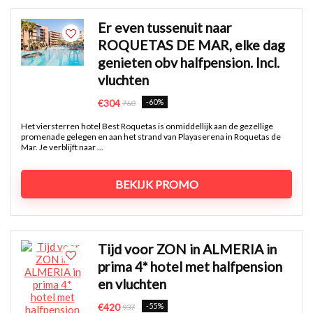
Er even tussenuit naar
ROQUETAS DE MAR, elke dag
genieten obv halfpension. Incl.
vluchten
-60%
€304
760
Het viersterren hotel Best Roquetas is onmiddellijk aan de gezellige
promenade gelegen en aan het strand van Playaserena in Roquetas de
Mar. Je verblijft naar ...
BEKIJK PROMO
Tijd voor ZON in ALMERIA in
prima 4* hotel met halfpension
en vluchten
-55%
€420
937