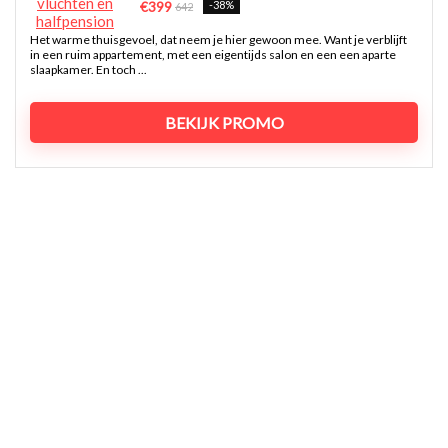
-38%
€399
642
Het warme thuisgevoel, dat neem je hier gewoon mee. Want je verblijft
in een ruim appartement, met een eigentijds salon en een een aparte
slaapkamer. En toch ...
BEKIJK PROMO