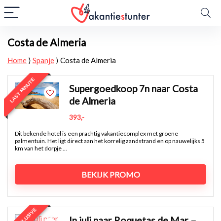
Costa de Almeria
Home
⟩
Spanje
⟩
Costa de Almeria
LAST MINUTE
Supergoedkoop 7n naar Costa
de Almeria
393,-
Dit bekende hotel is een prachtig vakantiecomplex met groene
palmentuin. Het ligt direct aan het korrelig zandstrand en op nauwelijks 5
km van het dorpje ...
BEKIJK PROMO
In juli naar Roquetas de Mar –