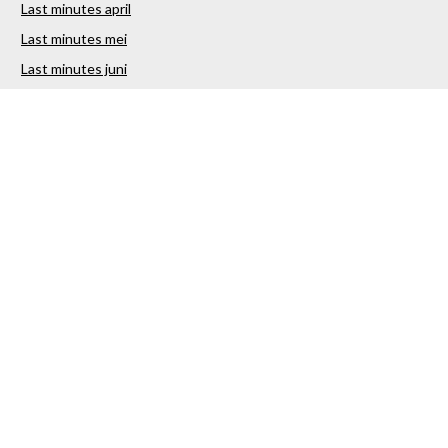
Last minutes april
Last minutes mei
Last minutes juni
Last minutes juli
Last minutes augustus
Last minutes september
Last minutes oktober
Last minutes november
Last minutes december
Over ons
Contact
Sitemap
Vakantiestunter Nederland