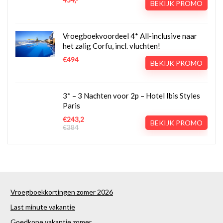
BEKIJK PROMO
Vroegboekvoordeel 4* All-inclusive naar
het zalig Corfu, incl. vluchten!
€494
BEKIJK PROMO
3* – 3 Nachten voor 2p – Hotel Ibis Styles
Paris
€243,2
BEKIJK PROMO
€384
Vroegboekkortingen zomer 2026
Last minute vakantie
Goedkope vakantie zomer