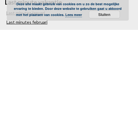
Last minute vakantie
Deze site maakt gebruik van cookies om u zo de best mogelijke
ervaring te bieden. Door deze website te gebruiken gaat u akkoord
Last minutes januari
Sluiten
met het plaatsen van cookies.
Lees meer
Last minutes februari
Last minutes maart
Last minutes april
Last minutes mei
Last minutes juni
Last minutes juli
Last minutes augustus
Last minutes september
Last minutes oktober
Last minutes november
Last minutes december