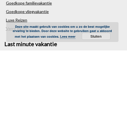
Goedkope familievakantie
Goedkope vliegvakantie
Luxe Reizen
Deze site maakt gebruik van cookies om u zo de best mogelijke
Verre Reizen
ervaring te bieden. Door deze website te gebruiken gaat u akkoord
Sluiten
met het plaatsen van cookies.
Lees meer
Last minute vakantie
Last minutes januari
Last minutes februari
Last minutes maart
Last minutes april
Last minutes mei
Last minutes juni
Last minutes juli
Last minutes augustus
Last minutes september