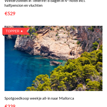
Winterzonnen in Tenerife! 8 dagen in 4*-hotel incl.
halfpension en vluchten
€529
TOPPER
Spotgoedkoop weekje all-in naar Mallorca
€339