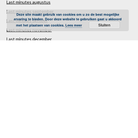
Last minutes augustus
Last minutes september
Deze site maakt gebruik van cookies om u zo de best mogelijke
ervaring te bieden. Door deze website te gebruiken gaat u akkoord
Last minutes oktober
Sluiten
met het plaatsen van cookies.
Lees meer
Last minutes november
Last minutes december
Over ons
Contact
Sitemap
Vakantiestunter Nederland
Partners
TUI
Sunweb