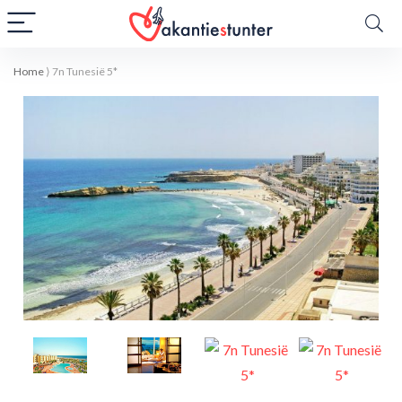
Home
⟩
7n Tunesië 5*