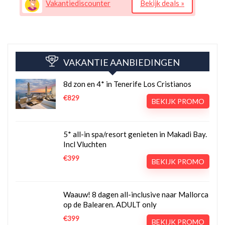
Vakantiediscounter
Bekijk deals »
VAKANTIE AANBIEDINGEN
8d zon en 4* in Tenerife Los Cristianos
€829
BEKIJK PROMO
5* all-in spa/resort genieten in Makadi Bay.
Incl Vluchten
€399
BEKIJK PROMO
Waauw! 8 dagen all-inclusive naar Mallorca
op de Balearen. ADULT only
€399
BEKIJK PROMO