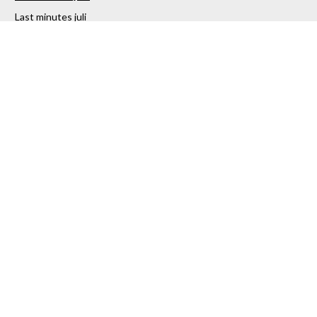
Last minutes juli
Last minutes augustus
Last minutes september
Last minutes oktober
Last minutes november
Last minutes december
Over ons
Contact
Sitemap
Vakantiestunter Nederland
Partners
TUI