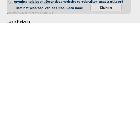
ervaring te bieden. Door deze website te gebruiken gaat u akkoord
Goedkope familievakantie
Sluiten
met het plaatsen van cookies.
Lees meer
Goedkope vliegvakantie
Luxe Reizen
Verre Reizen
Last minute vakantie
Last minutes januari
Last minutes februari
Last minutes maart
Last minutes april
Last minutes mei
Last minutes juni
Last minutes juli
Last minutes augustus
Last minutes september