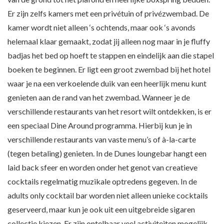
Er zijn zelfs kamers met een privétuin of privézwembad. De
kamer wordt niet alleen ‘s ochtends, maar ook ‘s avonds
helemaal klaar gemaakt, zodat jij alleen nog maar in je fluffy
badjas het bed op hoeft te stappen en eindelijk aan die stapel
boeken te beginnen. Er ligt een groot zwembad bij het hotel
waar je na een verkoelende duik van een heerlijk menu kunt
genieten aan de rand van het zwembad. Wanneer je de
verschillende restaurants van het resort wilt ontdekken, is er
een speciaal Dine Around programma. Hierbij kun je in
verschillende restaurants van vaste menu’s of à-la-carte
(tegen betaling) genieten. In de Dunes loungebar hangt een
laid back sfeer en worden onder het genot van creatieve
cocktails regelmatig muzikale optredens gegeven. In de
adults only cocktail bar worden niet alleen unieke cocktails
geserveerd, maar kun je ook uit een uitgebreide sigaren
collectie kiezen. Er zijn ontelbaar veel activiteiten mogelijk