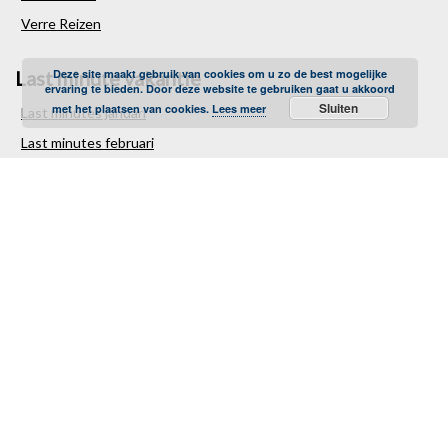
Verre Reizen
Last minute vakantie
Deze site maakt gebruik van cookies om u zo de best mogelijke
ervaring te bieden. Door deze website te gebruiken gaat u akkoord
Sluiten
met het plaatsen van cookies.
Lees meer
Last minutes januari
Last minutes februari
Last minutes maart
Last minutes april
Last minutes mei
Last minutes juni
Last minutes juli
Last minutes augustus
Last minutes september
Last minutes oktober
Last minutes november
Last minutes december