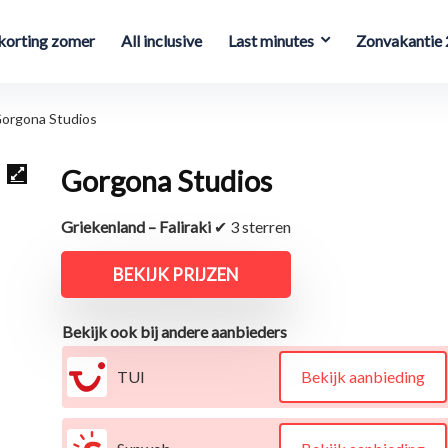
orting zomer
All inclusive
Last minutes
Zonvakantie
orgona Studios
Gorgona Studios
Griekenland – Faliraki
✔ 3 sterren
BEKIJK PRIJZEN
Bekijk ook bij andere aanbieders
TUI
Bekijk aanbieding