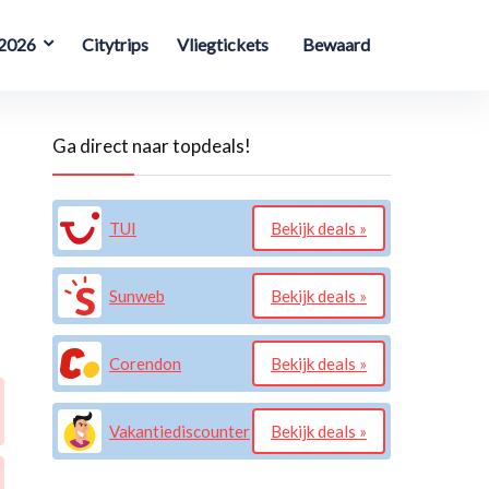
 2026
Citytrips
Vliegtickets
Bewaard
Ga direct naar topdeals!
TUI
Bekijk deals »
Sunweb
Bekijk deals »
Corendon
Bekijk deals »
Vakantiediscounter
Bekijk deals »