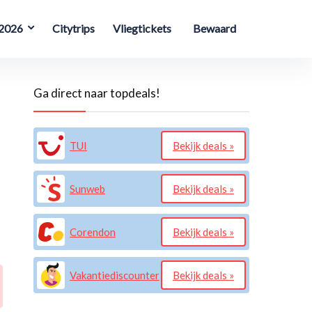
 2026
Citytrips
Vliegtickets
Bewaard
Ga direct naar topdeals!
TUI
Bekijk deals »
Sunweb
Bekijk deals »
Corendon
Bekijk deals »
Vakantiediscounter
Bekijk deals »