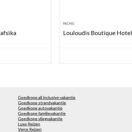
PACHIS
afsika
Louloudis Boutique Hote
Goedkope all inclusive vakantie
Goedkope strandvakantie
Goedkope autovakantie
Goedkope familievakantie
Goedkope vliegvakantie
Luxe Reizen
Verre Reizen