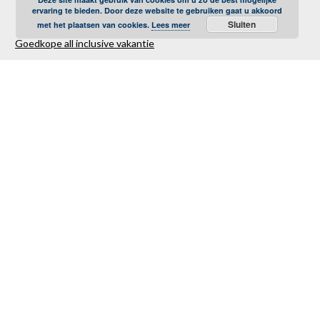
ervaring te bieden. Door deze website te gebruiken gaat u akkoord
Sluiten
met het plaatsen van cookies.
Lees meer
Goedkope all inclusive vakantie
Goedkope strandvakantie
Goedkope autovakantie
Goedkope familievakantie
Goedkope vliegvakantie
Luxe Reizen
Verre Reizen
Last minute vakantie
Last minutes januari
Last minutes februari
Last minutes maart
Last minutes april