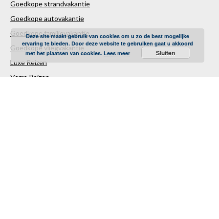
Goedkope strandvakantie
Goedkope autovakantie
Goedkope familievakantie
Deze site maakt gebruik van cookies om u zo de best mogelijke
ervaring te bieden. Door deze website te gebruiken gaat u akkoord
Goedkope vliegvakantie
Sluiten
met het plaatsen van cookies.
Lees meer
Luxe Reizen
Verre Reizen
Last minute vakantie
Last minutes januari
Last minutes februari
Last minutes maart
Last minutes april
Last minutes mei
Last minutes juni
Last minutes juli