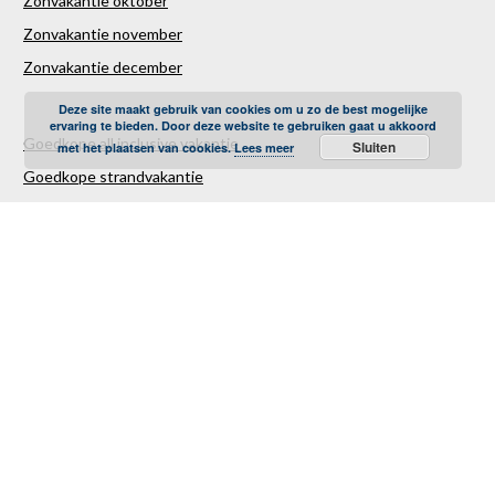
Zonvakantie oktober
Zonvakantie november
Zonvakantie december
Deze site maakt gebruik van cookies om u zo de best mogelijke
ervaring te bieden. Door deze website te gebruiken gaat u akkoord
Goedkope all inclusive vakantie
Sluiten
met het plaatsen van cookies.
Lees meer
Goedkope strandvakantie
Goedkope autovakantie
Goedkope familievakantie
Goedkope vliegvakantie
Luxe Reizen
Verre Reizen
Last minute vakantie
Last minutes januari
Last minutes februari