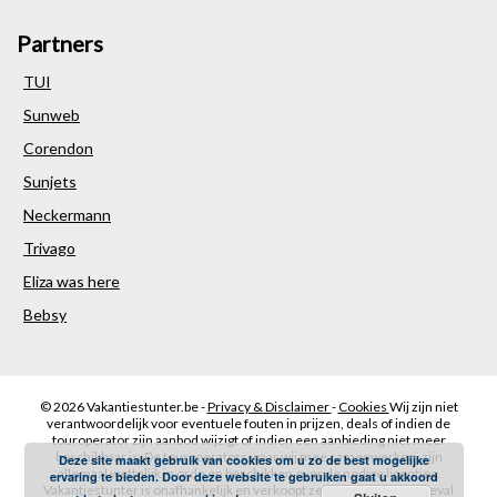
Partners
TUI
Sunweb
Corendon
Sunjets
Neckermann
Trivago
Eliza was here
Bebsy
© 2026
Vakantiestunter.be -
Privacy & Disclaimer
-
Cookies
Wij zijn niet
verantwoordelijk voor eventuele fouten in prijzen, deals of indien de
touroperator zijn aanbod wijzigt of indien een aanbieding niet meer
beschikbaar is. De touroperators waar wij mee samenwerken, zijn
Deze site maakt gebruik van cookies om u zo de best mogelijke
allemaal wettelijk in orde en beschikken over de nodige licenties.
ervaring te bieden. Door deze website te gebruiken gaat u akkoord
Vakantiestunter is onafhankelijk en verkoopt zelf geen reizen. In geval