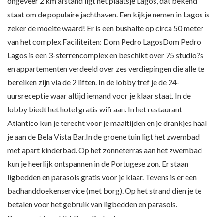
ongeveer 2 km afstand ligt het plaatsje Lagos, dat bekend
staat om de populaire jachthaven. Een kijkje nemen in Lagos is
zeker de moeite waard! Er is een bushalte op circa 50 meter
van het complex.Faciliteiten: Dom Pedro LagosDom Pedro
Lagos is een 3-sterrencomplex en beschikt over 75 studio?s
en appartementen verdeeld over zes verdiepingen die alle te
bereiken zijn via de 2 liften. In de lobby tref je de 24-
uursreceptie waar altijd iemand voor je klaar staat. In de
lobby biedt het hotel gratis wifi aan. In het restaurant
Atlantico kun je terecht voor je maaltijden en je drankjes haal
je aan de Bela Vista Bar.In de groene tuin ligt het zwembad
met apart kinderbad. Op het zonneterras aan het zwembad
kun je heerlijk ontspannen in de Portugese zon. Er staan
ligbedden en parasols gratis voor je klaar. Tevens is er een
badhanddoekenservice (met borg). Op het strand dien je te
betalen voor het gebruik van ligbedden en parasols.