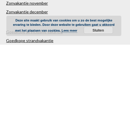
Zonvakantie november
Zonvakantie december
Deze site maakt gebruik van cookies om u zo de best mogelijke
ervaring te bieden. Door deze website te gebruiken gaat u akkoord
Sluiten
met het plaatsen van cookies.
Lees meer
Goedkope all inclusive vakantie
Goedkope strandvakantie
Goedkope autovakantie
Goedkope familievakantie
Goedkope vliegvakantie
Luxe Reizen
Verre Reizen
Last minute vakantie
Last minutes januari
Last minutes februari
Last minutes maart