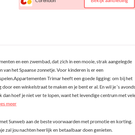
Corendon
Bekijk aanbieding
menten en een zwembad, dat zich in een mooie, strak aangelegde
en van het Spaanse zonnetje. Voor kinderen is er een
 spelen.Appartementen Trimar heeft een goede ligging: om bij het
door een winkelstraat te maken en je bent er al. En wil je ‘s avond
ok dan hoef je niet ver te lopen, want het levendige centrum met vel
ees meer
 met Sunweb aan de beste voorwaarden met promotie en korting.
je zal jou nachten heerlijk en betaalbaar doen genieten.