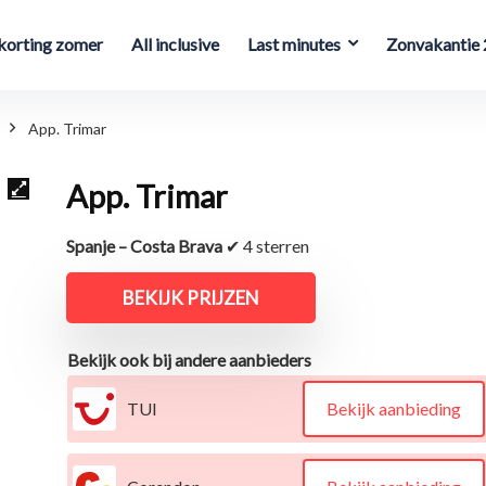
orting zomer
All inclusive
Last minutes
Zonvakantie
App. Trimar
App. Trimar
Spanje – Costa Brava
✔ 4 sterren
BEKIJK PRIJZEN
Bekijk ook bij andere aanbieders
TUI
Bekijk aanbieding