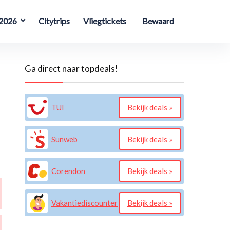
 2026
Citytrips
Vliegtickets
Bewaard
Ga direct naar topdeals!
TUI
Bekijk deals »
Sunweb
Bekijk deals »
Corendon
Bekijk deals »
Vakantiediscounter
Bekijk deals »