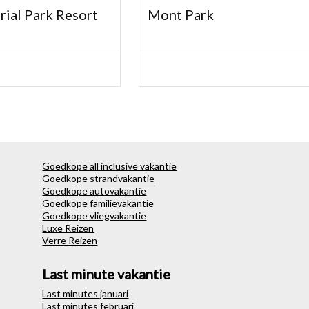
rial Park Resort
Mont Park
Goedkope all inclusive vakantie
Goedkope strandvakantie
Goedkope autovakantie
Goedkope familievakantie
Goedkope vliegvakantie
Luxe Reizen
Verre Reizen
Last minute vakantie
Last minutes januari
Last minutes februari