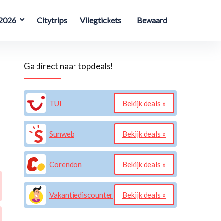
 2026
Citytrips
Vliegtickets
Bewaard
Ga direct naar topdeals!
TUI
Bekijk deals »
Sunweb
Bekijk deals »
Corendon
Bekijk deals »
Vakantiediscounter
Bekijk deals »