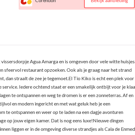
Corendon
Bekijk aanbieding
het vissersdorpje Agua Amarga en is omgeven door vele witte huisjes
n sfeervol restaurant opzoeken. Ook als je graag naar het strand
ent, dan straalt de zee je tegemoet.El Tio Kiko is echt een plek voor
e service. Iedere ochtend staat er een smakelijk ontbijt voor je kla
agen te ontspannen en weg te dromen is er een zonneterras. Af en
ijlvol en modern ingericht en met wat geluk heb je een
m te ontspannen en weer op te laden na een dagje avonturen
age op jouw eigen kamer. Dat is nog eens luxe!Nieuwe dingen
innen liggen er in de omgeving diverse strandjes als Cala de Enmed