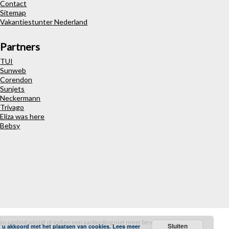
Contact
Sitemap
Vakantiestunter Nederland
Partners
TUI
Sunweb
Corendon
Sunjets
Neckermann
Trivago
Eliza was here
Bebsy
ijn aanbod wijzigt of indien een aanbieding niet meer beschikbaar is. De
Sluiten
t u akkoord met het plaatsen van cookies.
Lees meer