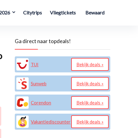
 2026
Citytrips
Vliegtickets
Bewaard
Ga direct naar topdeals!
o
TUI
Bekijk deals »
Sunweb
Bekijk deals »
Corendon
Bekijk deals »
Vakantiediscounter
Bekijk deals »