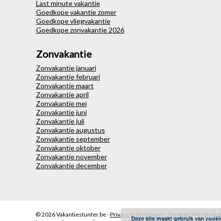
Last minute vakantie
Goedkope vakantie zomer
Goedkope vliegvakantie
Goedkope zonvakantie 2026
Zonvakantie
Zonvakantie januari
Zonvakantie februari
Zonvakantie maart
Zonvakantie april
Zonvakantie mei
Zonvakantie juni
Zonvakantie juli
Zonvakantie augustus
Zonvakantie september
Zonvakantie oktober
Zonvakantie november
Zonvakantie december
© 2026
Vakantiestunter.be -
Privacy & Disclaimer
-
Cookies
Wij zijn ni
Deze site maakt gebruik van cooki