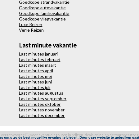
Goedkope strandvakantie
Goedkope autovakantie
Goedkope familievakantie
Goedkope vliegvakantie
Luxe Reizen
Verre Reizen
Last minute vakantie
Last minutes januari
Last minutes februari
Last minutes maart
Last minutes april
Last minutes mei
Last minutes juni
Last minutes juli
Last minutes augustus
Last minutes september
Last minutes oktober
Last minutes november
Last minutes december
et verantwoordelijk voor eventuele fouten in prijzen, deals of indien de touroperator z
es om u zo de best mogelijke ervaring te bieden. Door deze website te gebruiken gaa