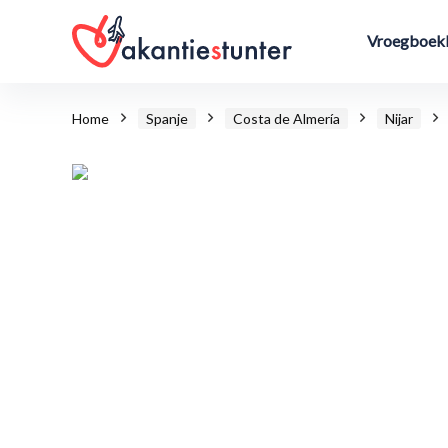
Vroegboekk
Home
Spanje
Costa de Almería
Nijar