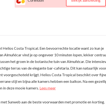
Corendon
Bekijk aanbieding
el Helios Costa Tropical. Een bevoorrechte locatie want zo kun je
 van Almuñécar vind je op ongeveer 10 minuten lopen, lekker centra
 tussen het groen in de botanische tuin van Almuñécar. Die intensie
achtige terras van de elegante bar-cafetaria. Dit kan natuurlijk voo
ant voorgeschoteld krijgt. Helios Costa Tropical beschikt over fijne
errane stijl en bijna alle kamers hebben een balkon. Na een gezell
en in deze mooie kamers.
Lees meer
l met Sunweb aan de beste voorwaarden met promotie en korting.