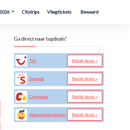
 2026
Citytrips
Vliegtickets
Bewaard
Ga direct naar topdeals!
TUI
Bekijk deals »
Sunweb
Bekijk deals »
Corendon
Bekijk deals »
Vakantiediscounter
Bekijk deals »