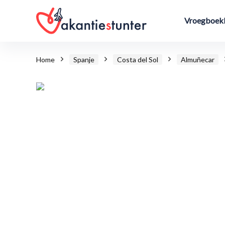
Vroegboekk
Home
Spanje
Costa del Sol
Almuñecar