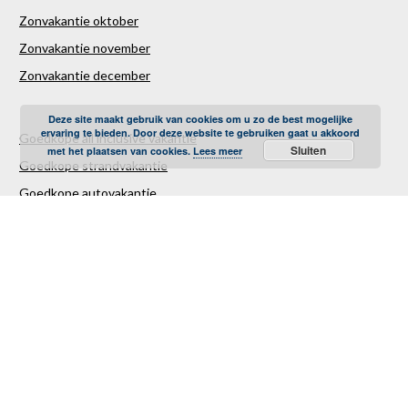
Zonvakantie oktober
Zonvakantie november
Zonvakantie december
Deze site maakt gebruik van cookies om u zo de best mogelijke
ervaring te bieden. Door deze website te gebruiken gaat u akkoord
Goedkope all inclusive vakantie
Sluiten
met het plaatsen van cookies.
Lees meer
Goedkope strandvakantie
Goedkope autovakantie
Goedkope familievakantie
Goedkope vliegvakantie
Luxe Reizen
Verre Reizen
Last minute vakantie
Last minutes januari