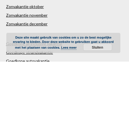
Zonvakantie oktober
Zonvakantie november
Zonvakantie december
Deze site maakt gebruik van cookies om u zo de best mogelijke
ervaring te bieden. Door deze website te gebruiken gaat u akkoord
Goedkope all inclusive vakantie
Sluiten
met het plaatsen van cookies.
Lees meer
Goedkope strandvakantie
Goedkope autovakantie
Goedkope familievakantie
Goedkope vliegvakantie
Luxe Reizen
Verre Reizen
Last minute vakantie
Last minutes januari