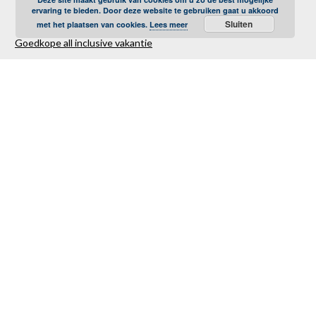
ervaring te bieden. Door deze website te gebruiken gaat u akkoord
Sluiten
met het plaatsen van cookies.
Lees meer
Goedkope all inclusive vakantie
Goedkope strandvakantie
Goedkope autovakantie
Goedkope familievakantie
Goedkope vliegvakantie
Luxe Reizen
Verre Reizen
Last minute vakantie
Last minutes januari
Last minutes februari
Last minutes maart
Last minutes april