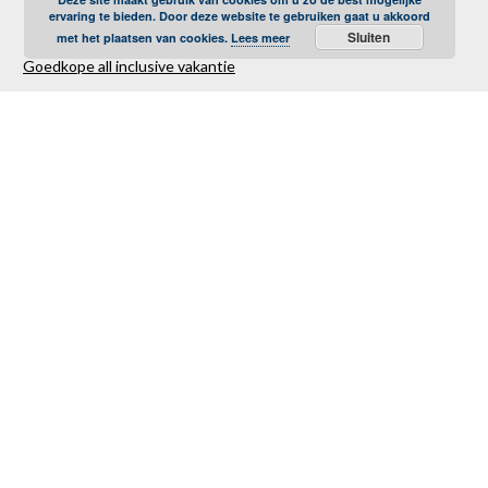
ervaring te bieden. Door deze website te gebruiken gaat u akkoord
Sluiten
met het plaatsen van cookies.
Lees meer
Goedkope all inclusive vakantie
Goedkope strandvakantie
Goedkope autovakantie
Goedkope familievakantie
Goedkope vliegvakantie
Luxe Reizen
Verre Reizen
Last minute vakantie
Last minutes januari
Last minutes februari
Last minutes maart
Last minutes april