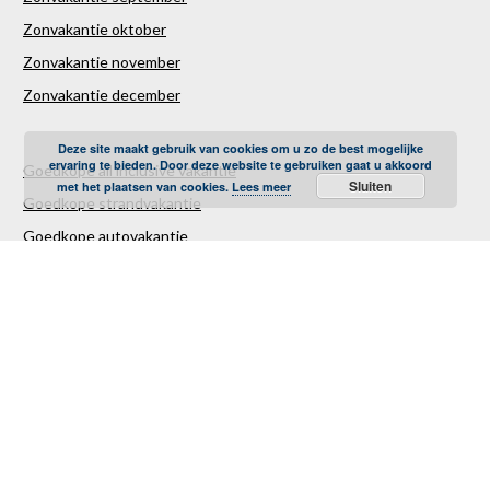
Zonvakantie oktober
Zonvakantie november
Zonvakantie december
Deze site maakt gebruik van cookies om u zo de best mogelijke
ervaring te bieden. Door deze website te gebruiken gaat u akkoord
Goedkope all inclusive vakantie
Sluiten
met het plaatsen van cookies.
Lees meer
Goedkope strandvakantie
Goedkope autovakantie
Goedkope familievakantie
Goedkope vliegvakantie
Luxe Reizen
Verre Reizen
Last minute vakantie
Last minutes januari