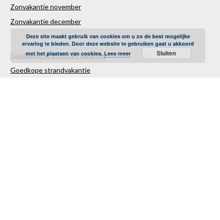
Zonvakantie november
Zonvakantie december
Deze site maakt gebruik van cookies om u zo de best mogelijke
ervaring te bieden. Door deze website te gebruiken gaat u akkoord
Sluiten
met het plaatsen van cookies.
Lees meer
Goedkope all inclusive vakantie
Goedkope strandvakantie
Goedkope autovakantie
Goedkope familievakantie
Goedkope vliegvakantie
Luxe Reizen
Verre Reizen
Last minute vakantie
Last minutes januari
Last minutes februari
Last minutes maart