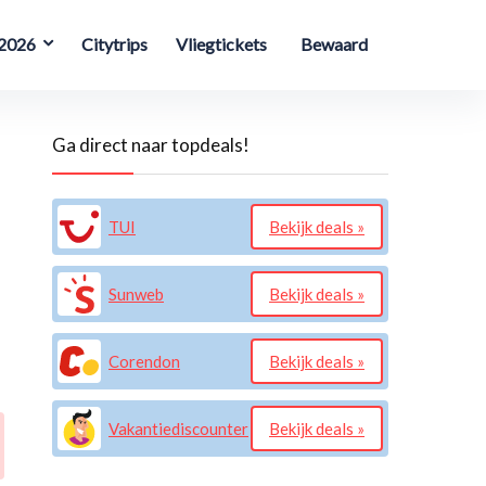
 2026
Citytrips
Vliegtickets
Bewaard
Ga direct naar topdeals!
TUI
Bekijk deals »
Sunweb
Bekijk deals »
Corendon
Bekijk deals »
Vakantiediscounter
Bekijk deals »