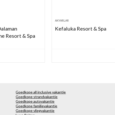
AKYARLAR
Dalaman
Kefaluka Resort & Spa
me Resort & Spa
Goedkope all inclusive vakantie
Goedkope strandvakantie
Goedkope autovakantie
Goedkope familievakantie
Goedkope vliegvakantie