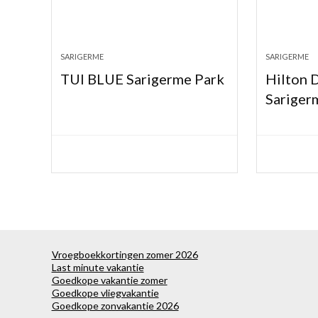
SARIGERME
SARIGERME
TUI BLUE Sarigerme Park
Hilton 
Sariger
Vroegboekkortingen zomer 2026
Last minute vakantie
Goedkope vakantie zomer
Goedkope vliegvakantie
Goedkope zonvakantie 2026