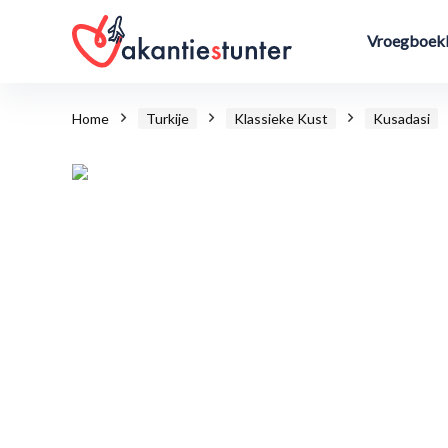
Vroegboekk
Home
Turkije
Klassieke Kust
Kusadasi