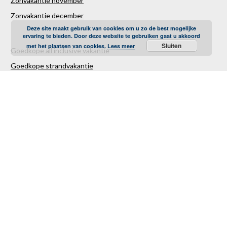
Zonvakantie november
Zonvakantie december
Deze site maakt gebruik van cookies om u zo de best mogelijke
ervaring te bieden. Door deze website te gebruiken gaat u akkoord
Sluiten
met het plaatsen van cookies.
Lees meer
Goedkope all inclusive vakantie
Goedkope strandvakantie
Goedkope autovakantie
Goedkope familievakantie
Goedkope vliegvakantie
Luxe Reizen
Verre Reizen
Last minute vakantie
Last minutes januari
Last minutes februari
Last minutes maart