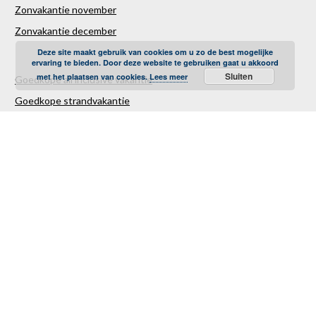
Zonvakantie november
Zonvakantie december
Deze site maakt gebruik van cookies om u zo de best mogelijke
ervaring te bieden. Door deze website te gebruiken gaat u akkoord
Sluiten
met het plaatsen van cookies.
Lees meer
Goedkope all inclusive vakantie
Goedkope strandvakantie
Goedkope autovakantie
Goedkope familievakantie
Goedkope vliegvakantie
Luxe Reizen
Verre Reizen
Last minute vakantie
Last minutes januari
Last minutes februari
Last minutes maart