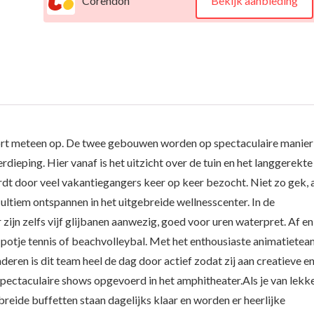
Corendon
Bekijk aanbieding
sort meteen op. De twee gebouwen worden op spectaculaire manier
dieping. Hier vanaf is het uitzicht over de tuin en het langgerekte
rdt door veel vakantiegangers keer op keer bezocht. Niet zo gek, 
of ultiem ontspannen in het uitgebreide wellnesscenter. In de
ijn zelfs vijf glijbanen aanwezig, goed voor uren waterpret. Af en
en potje tennis of beachvolleybal. Met het enthousiaste animatiete
ren is dit team heel de dag door actief zodat zij aan creatieve e
pectaculaire shows opgevoerd in het amphitheater.Als je van lekk
ebreide buffetten staan dagelijks klaar en worden er heerlijke