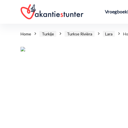
Vroegboekk
Home
Turkije
Turkse Rivièra
Lara
Ho