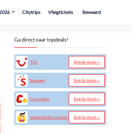
 2026
Citytrips
Vliegtickets
Bewaard
Ga direct naar topdeals!
TUI
Bekijk deals »
Sunweb
Bekijk deals »
Corendon
Bekijk deals »
Vakantiediscounter
Bekijk deals »