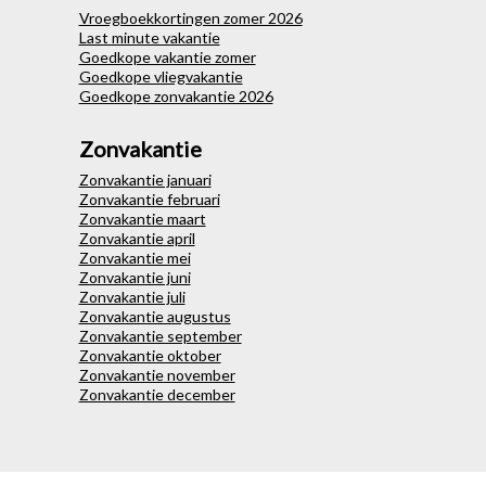
Vroegboekkortingen zomer 2026
Last minute vakantie
Goedkope vakantie zomer
Goedkope vliegvakantie
Goedkope zonvakantie 2026
Zonvakantie
Zonvakantie januari
Zonvakantie februari
Zonvakantie maart
Zonvakantie april
Zonvakantie mei
Zonvakantie juni
Zonvakantie juli
Zonvakantie augustus
Zonvakantie september
Zonvakantie oktober
Zonvakantie november
Zonvakantie december