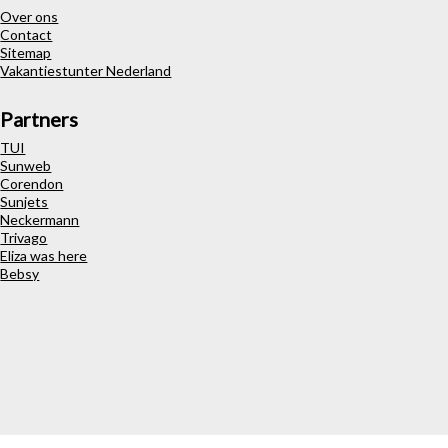
Over ons
Contact
Sitemap
Vakantiestunter Nederland
Partners
TUI
Sunweb
Corendon
Sunjets
Neckermann
Trivago
Eliza was here
Bebsy