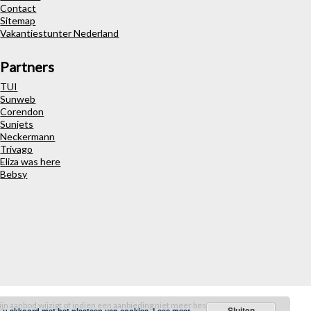
Contact
Sitemap
Vakantiestunter Nederland
Partners
TUI
Sunweb
Corendon
Sunjets
Neckermann
Trivago
Eliza was here
Bebsy
ijn aanbod wijzigt of indien een aanbieding niet meer beschikbaar is. De
Sluiten
t u akkoord met het plaatsen van cookies.
Lees meer