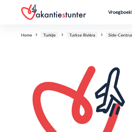
Vroegboekk
Home
Turkije
Turkse Rivièra
Side-Centr