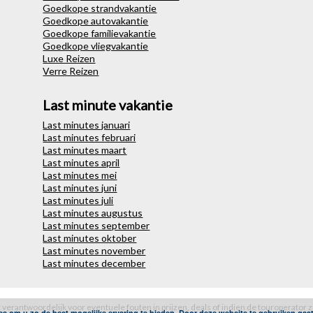
Goedkope strandvakantie
Goedkope autovakantie
Goedkope familievakantie
Goedkope vliegvakantie
Luxe Reizen
Verre Reizen
Last minute vakantie
Last minutes januari
Last minutes februari
Last minutes maart
Last minutes april
Last minutes mei
Last minutes juni
Last minutes juli
Last minutes augustus
Last minutes september
Last minutes oktober
Last minutes november
Last minutes december
et verantwoordelijk voor eventuele fouten in prijzen, deals of indien de touroperator z
es om u zo de best mogelijke ervaring te bieden. Door deze website te gebruiken gaa