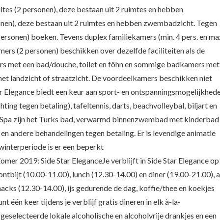
tes (2 personen), deze bestaan uit 2 ruimtes en hebben
sonen), deze bestaan uit 2 ruimtes en hebben zwembadzicht. Tegen
personen) boeken. Tevens duplex familiekamers (min. 4 pers. en ma
kamers (2 personen) beschikken over dezelfde faciliteiten als de
rs met een bad/douche, toilet en föhn en sommige badkamers met
met landzicht of straatzicht. De voordeelkamers beschikken niet
ar Elegance biedt een keur aan sport- en ontspanningsmogelijkhed
hting tegen betaling), tafeltennis, darts, beachvolleybal, biljart en
n de Spa zijn het Turks bad, verwarmd binnenzwembad met kinderbad
 en andere behandelingen tegen betaling. Er is levendige animatie
winterperiode is er een beperkt
r 2019: Side Star EleganceJe verblijft in Side Star Elegance op
 ontbijt (10.00-11.00), lunch (12.30-14.00) en diner (19.00-21.00), a
acks (12.30-14.00), ijs gedurende de dag, koffie/thee en koekjes
één keer tijdens je verblijf gratis dineren in elk à-la-
 geselecteerde lokale alcoholische en alcoholvrije drankjes en een