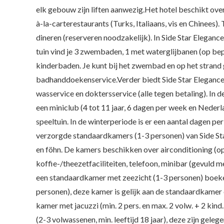
elk gebouw zijn liften aanwezig.Het hotel beschikt over
à-la-carterestaurants (Turks, Italiaans, vis en Chinees).
dineren (reserveren noodzakelijk). In Side Star Eleganc
tuin vind je 3 zwembaden, 1 met waterglijbanen (op bepa
kinderbaden. Je kunt bij het zwembad en op het strand
badhanddoekenservice.Verder biedt Side Star Elegance v
wasservice en doktersservice (alle tegen betaling). In d
een miniclub (4 tot 11 jaar, 6 dagen per week en Nederl
speeltuin. In de winterperiode is er een aantal dagen p
verzorgde standaardkamers (1-3 personen) van Side Star
en föhn. De kamers beschikken over airconditioning (op be
koffie-/theezetfaciliteiten, telefoon, minibar (gevuld me
een standaardkamer met zeezicht (1-3 personen) boeken
personen), deze kamer is gelijk aan de standaardkamer 
kamer met jacuzzi (min. 2 pers. en max. 2 volw. + 2 kind
(2-3 volwassenen, min. leeftijd 18 jaar), deze zijn gel