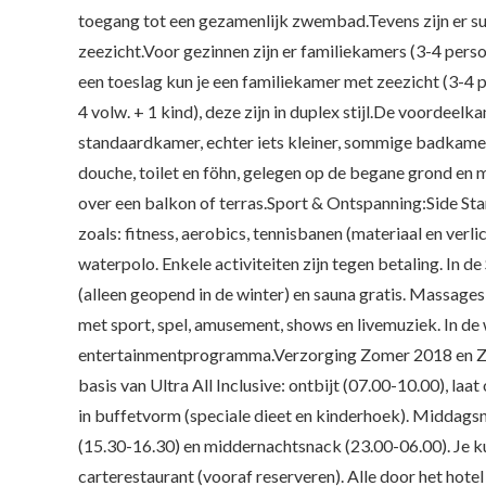
toegang tot een gezamenlijk zwembad.Tevens zijn er sui
zeezicht.Voor gezinnen zijn er familiekamers (3-4 per
een toeslag kun je een familiekamer met zeezicht (3-4 
4 volw. + 1 kind), deze zijn in duplex stijl.De voordeel
standaardkamer, echter iets kleiner, sommige badkame
douche, toilet en föhn, gelegen op de begane grond en 
over een balkon of terras.Sport & Ontspanning:Side St
zoals: fitness, aerobics, tennisbanen (materiaal en verlic
waterpolo. Enkele activiteiten zijn tegen betaling. I
(alleen geopend in de winter) en sauna gratis. Massages
met sport, spel, amusement, shows en livemuziek. In de 
entertainmentprogramma.Verzorging Zomer 2018 en Zome
basis van Ultra All Inclusive: ontbijt (07.00-10.00), laat
in buffetvorm (speciale dieet en kinderhoek). Middagsn
(15.30-16.30) en middernachtsnack (23.00-06.00). Je kunt 
carterestaurant (vooraf reserveren). Alle door het hotel