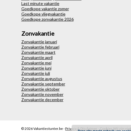
Last minute vakantie
Goedkope vakantie zomer
Goedkope vliegvakantie
Goedkope zonvakantie 2026
Zonvakantie
Zonvakantie januari
Zonvakantie februari
Zonvakantie maart
Zonvakantie april
Zonvakantie mei
Zonvakantie juni
Zonvakantie juli
Zonvakantie augustus
Zonvakantie september
Zonvakantie oktober
Zonvakantie november
Zonvakantie december
© 2026
Vakantiestunter.be -
Privacy & Disclaimer
-
Cookies
Wij zijn ni
Deze site maakt gebruik van cooki