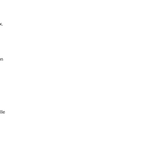
x.
en
lle