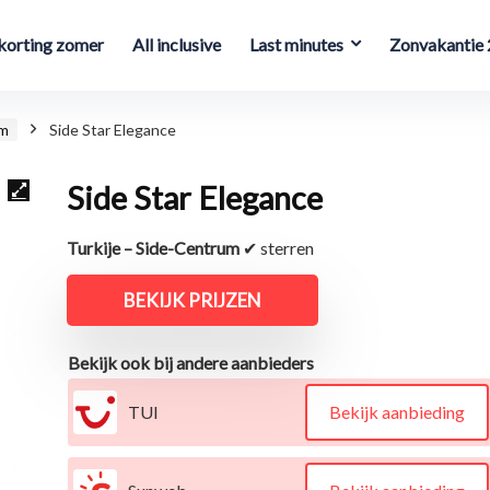
orting zomer
All inclusive
Last minutes
Zonvakantie
um
Side Star Elegance
Side Star Elegance
Turkije – Side-Centrum
✔ sterren
BEKIJK PRIJZEN
Bekijk ook bij andere aanbieders
TUI
Bekijk aanbieding