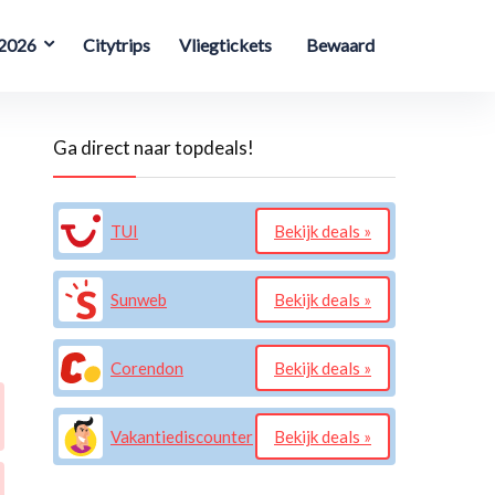
 2026
Citytrips
Vliegtickets
Bewaard
Ga direct naar topdeals!
TUI
Bekijk deals »
Sunweb
Bekijk deals »
Corendon
Bekijk deals »
Vakantiediscounter
Bekijk deals »