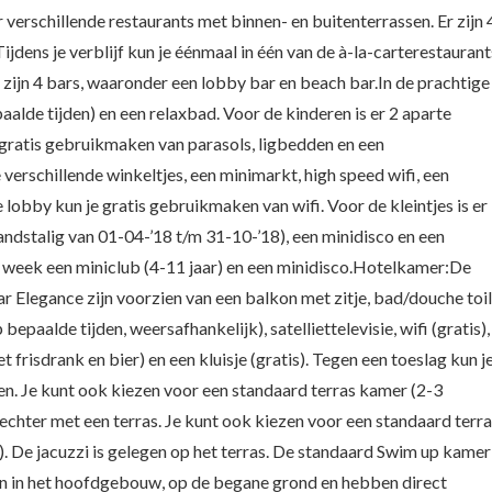
 verschillende restaurants met binnen- en buitenterrassen. Er zijn 
 Tijdens je verblijf kun je éénmaal in één van de à-la-carterestaurant
e zijn 4 bars, waaronder een lobby bar en beach bar.In de prachtige
alde tijden) en een relaxbad. Voor de kinderen is er 2 aparte
 gratis gebruikmaken van parasols, ligbedden en een
erschillende winkeltjes, een minimarkt, high speed wifi, een
e lobby kun je gratis gebruikmaken van wifi. Voor de kleintjes is er
andstalig van 01-04-’18 t/m 31-10-’18), een minidisco en een
er week een miniclub (4-11 jaar) en een minidisco.Hotelkamer:De
 Elegance zijn voorzien van een balkon met zitje, bad/douche toi
paalde tijden, weersafhankelijk), satelliettelevisie, wifi (gratis),
t frisdrank en bier) en een kluisje (gratis). Tegen een toeslag kun j
. Je kunt ook kiezen voor een standaard terras kamer (2-3
echter met een terras. Je kunt ook kiezen voor een standaard terr
.). De jacuzzi is gelegen op het terras. De standaard Swim up kamer
egen in het hoofdgebouw, op de begane grond en hebben direct