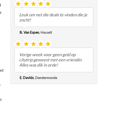
4
s
Leuk om net die deals te vinden die je
zocht!
B. Van Espen
,
Hasselt
Vorige week voor geen geld op
citytrip geweest met een vriendin.
Alles was dik in orde!
let
E. Davids
,
Dendermonde
e
as