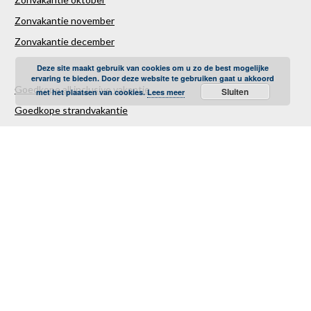
Zonvakantie november
Zonvakantie december
Deze site maakt gebruik van cookies om u zo de best mogelijke
ervaring te bieden. Door deze website te gebruiken gaat u akkoord
Goedkope all inclusive vakantie
Sluiten
met het plaatsen van cookies.
Lees meer
Goedkope strandvakantie
Goedkope autovakantie
Goedkope familievakantie
Goedkope vliegvakantie
Luxe Reizen
Verre Reizen
Last minute vakantie
Last minutes januari
Last minutes februari