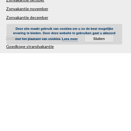
Zonvakantie november
Zonvakantie december
Deze site maakt gebruik van cookies om u zo de best mogelijke
ervaring te bieden. Door deze website te gebruiken gaat u akkoord
Goedkope all inclusive vakantie
Sluiten
met het plaatsen van cookies.
Lees meer
Goedkope strandvakantie
Goedkope autovakantie
Goedkope familievakantie
Goedkope vliegvakantie
Luxe Reizen
Verre Reizen
Last minute vakantie
Last minutes januari
Last minutes februari