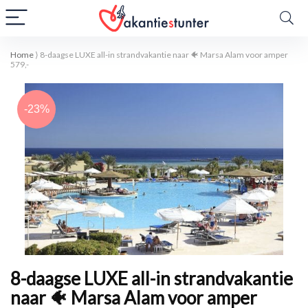
Home
⟩
8-daagse LUXE all-in strandvakantie naar 🐠 Marsa Alam voor amper
579,-
-23%
8-daagse LUXE all-in strandvakantie
naar 🐠 Marsa Alam voor amper