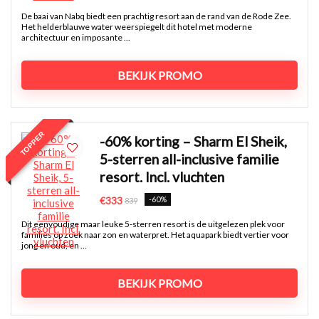
De baai van Nabq biedt een prachtig resort aan de rand van de Rode Zee.
Het helderblauwe water weerspiegelt dit hotel met moderne
architectuur en imposante ...
BEKIJK PROMO
TOPPER
-60% korting – Sharm El Sheik,
5-sterren all-inclusive familie
resort. Incl. vluchten
-60%
€333
839
Dit eenvoudige maar leuke 5-sterren resort is de uitgelezen plek voor
families op zoek naar zon en waterpret. Het aquapark biedt vertier voor
jong en oud, en ...
BEKIJK PROMO