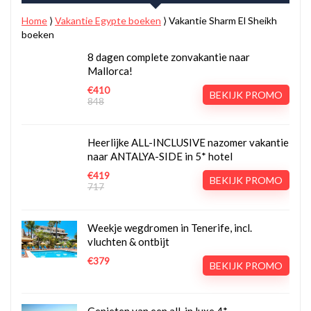
Home
⟩
Vakantie Egypte boeken
⟩
Vakantie Sharm El Sheikh
boeken
8 dagen complete zonvakantie naar
Mallorca!
€410
BEKIJK PROMO
848
Heerlijke ALL-INCLUSIVE nazomer vakantie
naar ANTALYA-SIDE in 5* hotel
€419
BEKIJK PROMO
717
Weekje wegdromen in Tenerife, incl.
vluchten & ontbijt
€379
BEKIJK PROMO
Genieten van een all-in luxe 4*