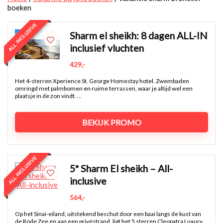
boeken
ALL INCLUSIVE
Sharm el sheikh: 8 dagen ALL-IN
inclusief vluchten
429,-
Het 4-sterren Xperience St. George Homestay hotel. Zwembaden
omringd met palmbomen en ruime terrassen, waar je altijd wel een
plaatsje in de zon vindt. ...
BEKIJK PROMO
ALL INCLUSIVE
5* Sharm El sheikh – All-
inclusive
564,-
Op het Sinaï-eiland, uitstekend beschut door een baai langs de kust van
de Rode Zee en aan een privéstrand, ligt het 5 sterren Cleopatra Luxury