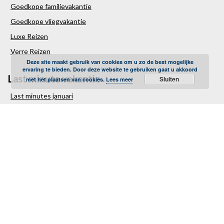
Goedkope familievakantie
Goedkope vliegvakantie
Luxe Reizen
Verre Reizen
Deze site maakt gebruik van cookies om u zo de best mogelijke
ervaring te bieden. Door deze website te gebruiken gaat u akkoord
Last minute vakantie
Sluiten
met het plaatsen van cookies.
Lees meer
Last minutes januari
Last minutes februari
Last minutes maart
Last minutes april
Last minutes mei
Last minutes juni
Last minutes juli
Last minutes augustus
Last minutes september